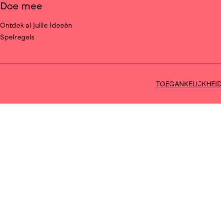
Doe mee
Ontdek al jullie ideeën
Spelregels
Deel op facebook
TOEGANKELIJKHEI