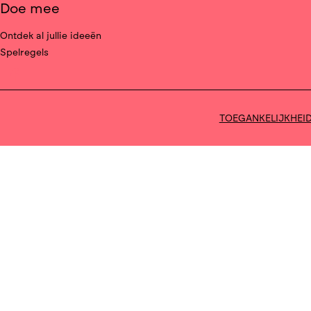
Doe mee
Ontdek al jullie ideeën
Spelregels
Deel op facebook
TOEGANKELIJKHEI