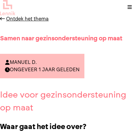
Kli
Ontdek het thema
Samen naar gezinsondersteuning op maat
MANUEL D.
ONGEVEER 1 JAAR GELEDEN
Idee voor gezinsondersteuning
op maat
Waar gaat het idee over?