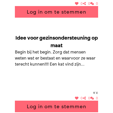
0
0
0
Log in om te stemmen
SAMEN NAAR GEZINSONDERSTEUNING OP MAAT
Idee voor gezinsondersteuning op
maat
Begin bij het begin. Zorg dat mensen
weten wat er bestaat en waarvoor ze waar
terecht kunnen!!!! Een kat vind zijn
joengeren ni meer weer! Maak een
overzicht en leg uit waarvoor men er
terecht kan. Bv: ik heb een kind met
eetproblemen, ik zou niet weten waar ik
K V.
moet zijn. Doe activiteiten voor kinderen
0
0
0
waar ouders elkaar ontmoeten en leren
Log in om te stemmen
kennen in eigen gemeente. Steun en
herkenning van anderen