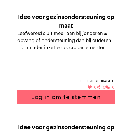
SAMEN NAAR GEZINSONDERSTEUNING OP MAAT
Idee voor gezinsondersteuning op
maat
Leefwereld sluit meer aan bij jongeren &
opvang of ondersteuning dan bij ouderen.
Tip: minder inzetten op appartementen
laten bijbouwen maar investeren in
jongeren en ouderen.
Offline bijdrage L.
0
0
0
Log in om te stemmen
SAMEN NAAR GEZINSONDERSTEUNING OP MAAT
Idee voor gezinsondersteuning op