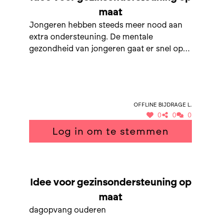
maat
Jongeren hebben steeds meer nood aan
extra ondersteuning. De mentale
gezondheid van jongeren gaat er snel op
achteruit. De jongeren zijn de toekomst
van uw gemeente.
Offline bijdrage L.
0
0
0
Log in om te stemmen
SAMEN NAAR GEZINSONDERSTEUNING OP MAAT
Idee voor gezinsondersteuning op
maat
dagopvang ouderen