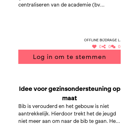
centraliseren van de academie (bv
tekenacademie) - centrum/
ontmoetingsplaats voor jongeren binnen
de gemeente uitbouwen - workshops
Offline bijdrage L.
0
0
0
Log in om te stemmen
SAMEN NAAR GEZINSONDERSTEUNING OP MAAT
Idee voor gezinsondersteuning op
maat
Bib is verouderd en het gebouw is niet
aantrekkelijk. Hierdoor trekt het de jeugd
niet meer aan om naar de bib te gaan. Het
is niet fijn om er te vertoeven, spreekt niet
aan om er rustig een boek te gaan lezen.