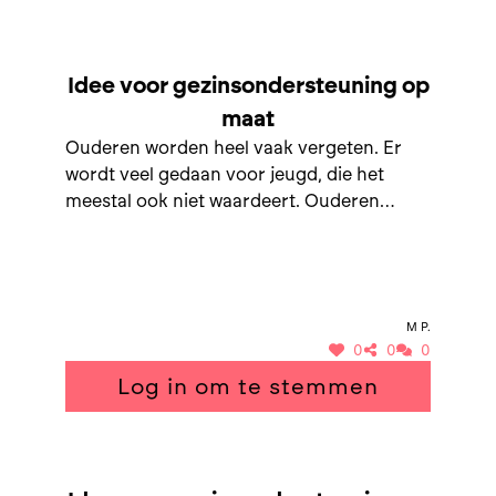
SAMEN NAAR GEZINSONDERSTEUNING OP MAAT
Idee voor gezinsondersteuning op
maat
Ouderen worden heel vaak vergeten. Er
wordt veel gedaan voor jeugd, die het
meestal ook niet waardeert. Ouderen
worden aan hun lot overgelaten,
eenzaamheid is echt een probleem in de
toekomst, hier moeten oplossingen voor
komen
M P.
0
0
0
Log in om te stemmen
SAMEN NAAR GEZINSONDERSTEUNING OP MAAT