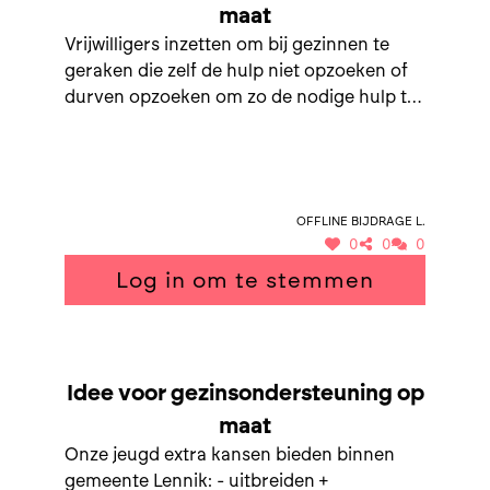
maat
Vrijwilligers inzetten om bij gezinnen te
geraken die zelf de hulp niet opzoeken of
durven opzoeken om zo de nodige hulp te
krijgen en bij welke instanties ze moeten
gaan Vrijwilligers = jongeren middelbaar =
gepensioneerden = meertalig
Offline bijdrage L.
0
0
0
Log in om te stemmen
SAMEN NAAR GEZINSONDERSTEUNING OP MAAT
Idee voor gezinsondersteuning op
maat
Onze jeugd extra kansen bieden binnen
gemeente Lennik: - uitbreiden +