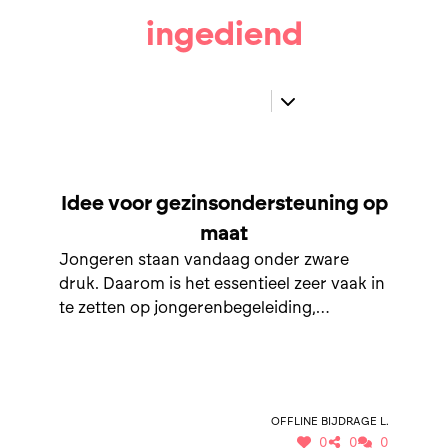
ingediend
SAMEN NAAR GEZINSONDERSTEUNING OP MAAT
Idee voor gezinsondersteuning op
maat
Jongeren staan vandaag onder zware
druk. Daarom is het essentieel zeer vaak in
te zetten op jongerenbegeleiding,
buitenschoolse activiteiten en een plek
waar jongeren in de gemeente steeds
terecht kunnen met allerlei vragen waar ze
thuis en bij vrienden niet mee terecht
Offline bijdrage L.
kunnen of durven bv vragen over drugs en
0
0
0