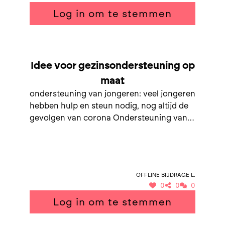
dergelijke meer.
Log in om te stemmen
SAMEN NAAR GEZINSONDERSTEUNING OP MAAT
Idee voor gezinsondersteuning op
maat
ondersteuning van jongeren: veel jongeren
hebben hulp en steun nodig, nog altijd de
gevolgen van corona Ondersteuning van
dagopvang ouderen: vele ouderen zijn
eenzaam en voelen zich alleen
Offline bijdrage L.
0
0
0
Log in om te stemmen