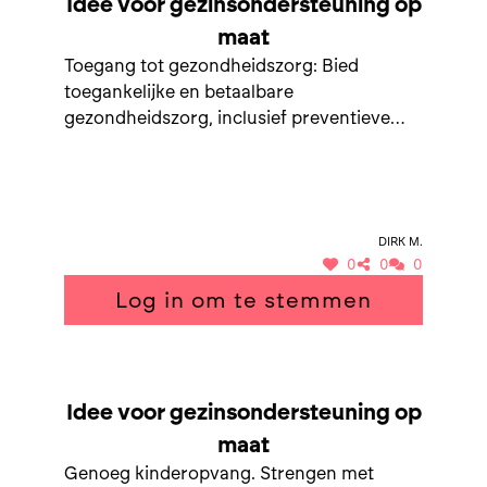
Idee voor gezinsondersteuning op
maat
Toegang tot gezondheidszorg: Bied
toegankelijke en betaalbare
gezondheidszorg, inclusief preventieve
zorg en mentale gezondheidsdiensten
Sociale steun: Faciliteer sociale netwerken
en gemeenschapsinitiatieven die gezinnen
ondersteunen. Ouderen coaching:
dirk m.
Implementeer coachingprogramma's die
0
0
0
ouderen helpen bij het omgaan met de
Log in om te stemmen
fysieke, emotionele en sociale
veranderingen die gepaard gaan met
ouder
SAMEN NAAR GEZINSONDERSTEUNING OP MAAT
Idee voor gezinsondersteuning op
maat
Genoeg kinderopvang. Strengen met