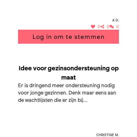
A D.
0
0
0
Log in om te stemmen
SAMEN NAAR GEZINSONDERSTEUNING OP MAAT
Idee voor gezinsondersteuning op
maat
Er is dringend meer ondersteuning nodig
voor jonge gezinnen. Denk maar eens aan
de wachtlijsten die er zijn bij
onthaalmoeders of kinderdagverblijven.
Werk samen met andere organisaties zoals
bv Infano die ook opvang aan werkgevers
aanbieden , misschien moet dat eens
Christine M.
verder verkend worden?