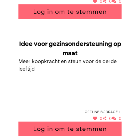
0
0
0
Log in om te stemmen
SAMEN NAAR GEZINSONDERSTEUNING OP MAAT
Idee voor gezinsondersteuning op
maat
Meer koopkracht en steun voor de derde
leeftijd
Offline bijdrage L.
0
0
0
Log in om te stemmen