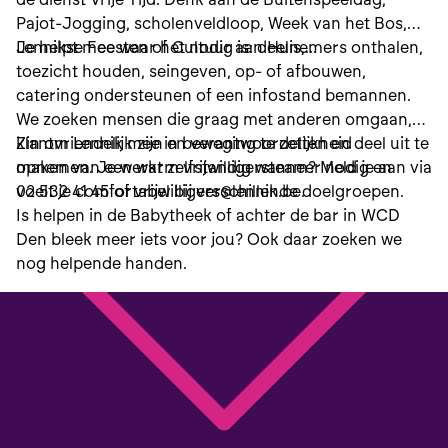
Pajot-Jogging, scholenveldloop, Week van het Bos,
Lennikse Feesten of Cultuur aan Huis,...
Je helpt mee waar het nodig is: deelnemers onthalen,
toezicht houden, seingeven, op- of afbouwen,
catering ondersteunen of een infostand bemannen.
We zoeken mensen die graag met anderen omgaan,
klantvriendelijk zijn en verantwoordelijkheid
Zin om Lennik mee in beweging te zetten en deel uit te
opnemen. Je werkt zelfstandig wanneer nodig en
maken van een warm vrijwilligersteam? Meld je aan via
voelt je comfortabel bij verschillende doelgroepen.
02 532 41 45 of vrijwilligers@lennik.be.
Is helpen in de Babytheek of achter de bar in WCD
Den bleek meer iets voor jou? Ook daar zoeken we
nog helpende handen.