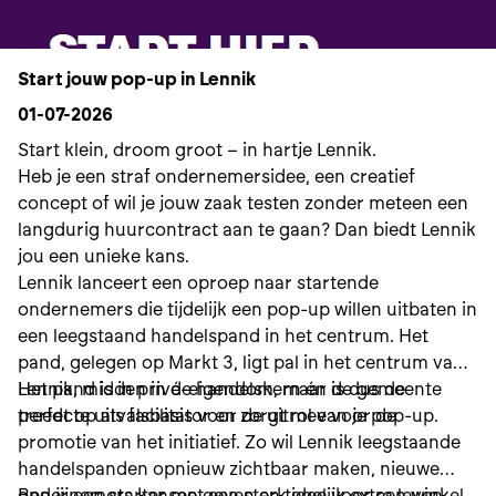
Start jouw pop-up in Lennik
01-07-2026
Start klein, droom groot – in hartje Lennik.
Heb je een straf ondernemersidee, een creatief
concept of wil je jouw zaak testen zonder meteen een
langdurig huurcontract aan te gaan? Dan biedt Lennik
jou een unieke kans.
Lennik lanceert een oproep naar startende
ondernemers die tijdelijk een pop-up willen uitbaten in
een leegstaand handelspand in het centrum. Het
pand, gelegen op Markt 3, ligt pal in het centrum van
Lennik, midden in de handelskern én is dus de
Het pand is in privé-eigendom, maar de gemeente
perfecte uitvalsbasis voor de uitrol van je pop-up.
treedt op als facilitator en zorgt mee voor de
promotie van het initiatief. Zo wil Lennik leegstaande
handelspanden opnieuw zichtbaar maken, nieuwe
ondernemers kansen geven en tegelijk extra leven
Ben jij een starter met een sterk idee voor een winkel,