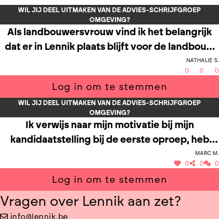
WIL JIJ DEEL UITMAKEN VAN DE ADVIES-SCHRIJFGROEP
OMGEVING?
Als landbouwersvrouw vind ik het belangrijk
dat er in Lennik plaats blijft voor de landbouw
Nathalie S.
met respect voor de omgeving. Daarnaast heb
0
0
0
ik vanuit mijn diploma dierenzorg ook kennis
Log in om te stemmen
rond dierenwelzijn. Ik woon nog maar 10 jaar
WIL JIJ DEEL UITMAKEN VAN DE ADVIES-SCHRIJFGROEP
officieel in Lennik maar heb mij via
OMGEVING?
burgerparticipatie al heel wat ingezet voor de
Ik verwijs naar mijn motivatie bij mijn
gemeente. Ook voor dat er sprake was van
kandidaatstelling bij de eerste oproep, heb
officiële burgerparticipatie gaf ik zo veel
Marc M.
geëngageerd deelgenomen aan de advies-
mogelijk input voor de beleidsvorming rond
0
0
0
schrijfgroep omgeving in de eerste periode en
landbouw in Lennik. De landbouw in Lennik is
Log in om te stemmen
wens dit engagement gemotiveerd verder te
zeer belangrijk om het landelijke karakter van
zetten in de toekomstige periode.
Vragen over Lennik aan zet?
deze gemeente te behouden. Daarnaast vind ik
info@lennik.be