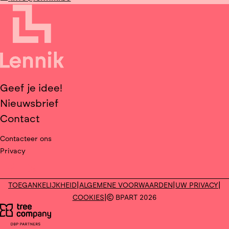
ook natuur en milieu belangrijke thema’s (en
wie ons kent weet dat dit geen holle woorden
zijn maar dat we hier ook echt naar leven). Als
mama van 2 kinderen, vind ik het essentieel dat
zij in een goede omgeving kunnen opgroeien.
Ik wil dus graag mijn steentje/mening
Geef je idee!
bijdragen, zodat Lennik de mooie, landelijke
Nieuwsbrief
gemeente kan blijven die ze is.
Contact
Contacteer ons
Privacy
Deel op facebook
Deel op X
|
|
|
TOEGANKELIJKHEID
ALGEMENE VOORWAARDEN
UW PRIVACY
|
COOKIES
BPART 2026