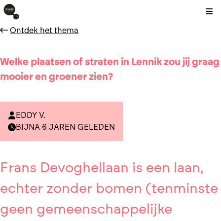
Kli
Ontdek het thema
Welke plaatsen of straten in Lennik zou jij graag
mooier en groener zien?
EDDY V.
BIJNA 6 JAREN GELEDEN
Frans Devoghellaan is een laan,
echter zonder bomen (tenminste
geen gemeenschappelijke