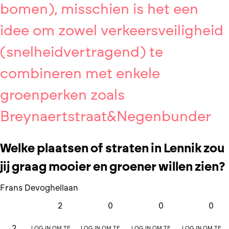
bomen), misschien is het een
idee om zowel verkeersveiligheid
(snelheidvertragend) te
combineren met enkele
groenperken zoals
Breynaertstraat&Negenbunder
Welke plaatsen of straten in Lennik zou
jij graag mooier en groener willen zien?
Frans Devoghellaan
2
0
0
0
Log in om te
Log in om te
Log in om te
Log in om te
2