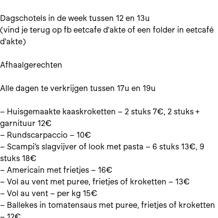
Dagschotels in de week tussen 12 en 13u
(vind je terug op fb eetcafe d'akte of een folder in eetcafé
d'akte)
Afhaalgerechten
Alle dagen te verkrijgen tussen 17u en 19u
– Huisgemaakte kaaskroketten – 2 stuks 7€, 2 stuks +
garnituur 12€
– Rundscarpaccio – 10€
– Scampi’s slagvijver of look met pasta – 6 stuks 13€, 9
stuks 18€
– Americain met frietjes – 16€
– Vol au vent met puree, frietjes of kroketten – 13€
– Vol au vent – per kg 15€
– Ballekes in tomatensaus met puree, frietjes of kroketten
– 12€