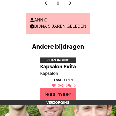
0
0
0
ANN G.
BIJNA 5 JAREN GELEDEN
Andere bijdragen
VERZORGING
Kapsalon Evita
Kapsalon
Lennik aan Zet
0
0
0
lees meer
VERZORGING