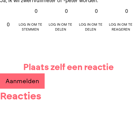
Ja, ik wil zwerfvuilmeter of -peter worden.
0
0
0
0
Log in om te
Log in om te
Log in om te
Log in om te
0
stemmen
delen
delen
reageren
Plaats zelf een reactie
Aanmelden
Reacties