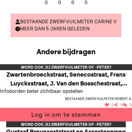
0
0
0
0
BESTAANDE ZWERFVUILMETER CARINE V
MEER DAN 5 JAREN GELEDEN
Andere bijdragen
WORD OOK JIJ ZWERFVUILMETER OF -PETER?
Zwartenbroeckstraat, Senecostraat, Frans
Luyckxstraat, J. Van den Bosschestraat,
Infoborden beter zichtbaar opstellen
Negenbunder
Bestaande zwerfvuilpeter Robert A.
0
0
0
Log in om te stemmen
WORD OOK JIJ ZWERFVUILMETER OF -PETER?
Gustaaf Breynaertstraat en Assesteenweg