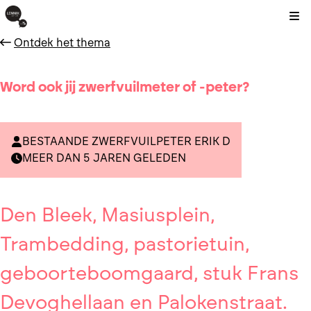
Kli
Ontdek het thema
Word ook jij zwerfvuilmeter of -peter?
BESTAANDE ZWERFVUILPETER ERIK D
MEER DAN 5 JAREN GELEDEN
Den Bleek, Masiusplein,
Trambedding, pastorietuin,
geboorteboomgaard, stuk Frans
Devoghellaan en Palokenstraat.