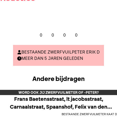
0
0
0
0
BESTAANDE ZWERFVUILPETER ERIK D
MEER DAN 5 JAREN GELEDEN
Andere bijdragen
WORD OOK JIJ ZWERFVUILMETER OF -PETER?
Frans Baetensstraat, lt jacobsstraat,
Carnaalstraat, Spaanshof, Felix van den
Bestaande zwerfvuilmeter Kaat D
Bosschestraat