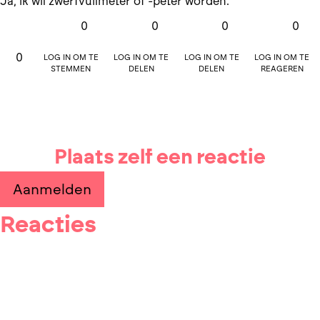
Ja, ik wil zwerfvuilmeter of -peter worden.
0
0
0
0
Log in om te
Log in om te
Log in om te
Log in om te
0
stemmen
delen
delen
reageren
Plaats zelf een reactie
Aanmelden
Reacties