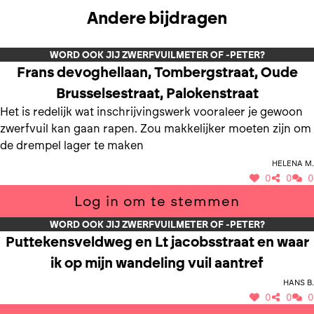
Andere bijdragen
WORD OOK JIJ ZWERFVUILMETER OF -PETER?
Frans devoghellaan, Tombergstraat, Oude
Brusselsestraat, Palokenstraat
Het is redelijk wat inschrijvingswerk vooraleer je gewoon
zwerfvuil kan gaan rapen. Zou makkelijker moeten zijn om
de drempel lager te maken
Helena M.
0
0
0
Log in om te stemmen
WORD OOK JIJ ZWERFVUILMETER OF -PETER?
Puttekensveldweg en Lt jacobsstraat en waar
ik op mijn wandeling vuil aantref
Hans B.
0
0
0