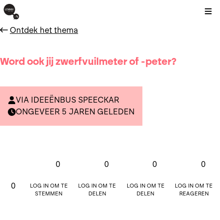
Kli
Ontdek het thema
Word ook jij zwerfvuilmeter of -peter?
VIA IDEEËNBUS SPEECKAR
ONGEVEER 5 JAREN GELEDEN
0
0
0
0
Log in om te
Log in om te
Log in om te
Log in om te
0
stemmen
delen
delen
reageren