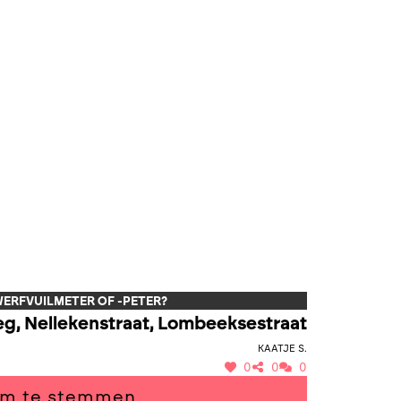
WERFVUILMETER OF -PETER?
eg, Nellekenstraat, Lombeeksestraat
Kaatje S.
0
0
0
om te stemmen