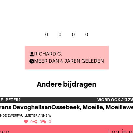
0
0
0
0
RICHARD C.
MEER DAN 4 JAREN GELEDEN
Andere bijdragen
F -PETER?
WORD OOK JIJ Z
Frans Devoghellaan
Ossebeek, Moeille, Moeillew
nde zwerfvuilmeter Anne W
0
0
0
men
Log in 