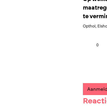
maatrege
te verm
Opthol, Elsho
0
Aanmel
React