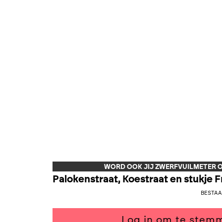
WORD OOK JIJ ZWERFVUILMETER O
Palokenstraat, Koestraat en stukje 
Bestaa
Log in om te stem