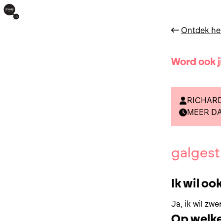
Ontdek he
Word ook j
RICHARD
MEER DA
galgest
Ik wil o
Ja, ik wil zw
Op welke 