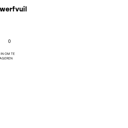
werfvuil
0
 in om te
ageren