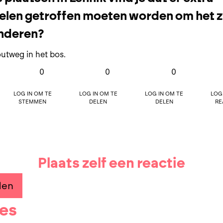
len getroffen moeten worden om het z
inderen?
utweg in het bos.
0
0
0
Log in om te
Log in om te
Log in om te
Log
stemmen
delen
delen
re
Plaats zelf een reactie
den
ies