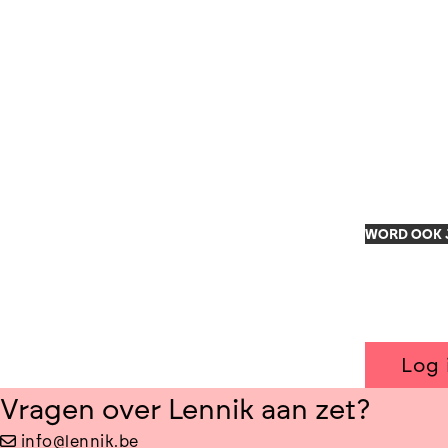
WORD OOK J
Log 
Vragen over Lennik aan zet?
info@lennik.be