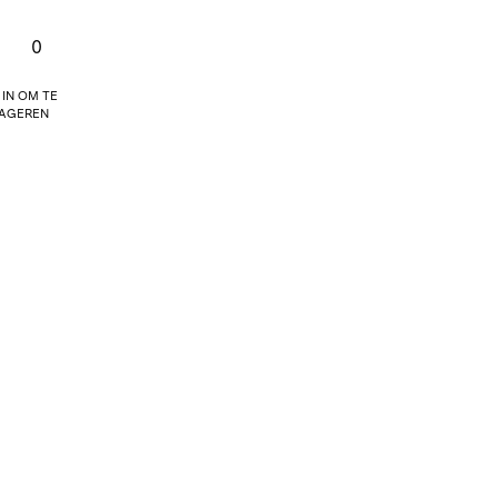
0
 in om te
ageren