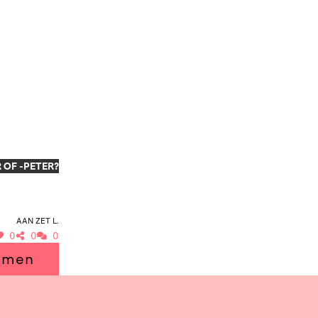
 OF -PETER?
Aan zet L.
0
0
0
emmen