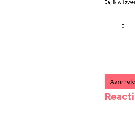
Ja, ik wil zw
0
Aanmel
React