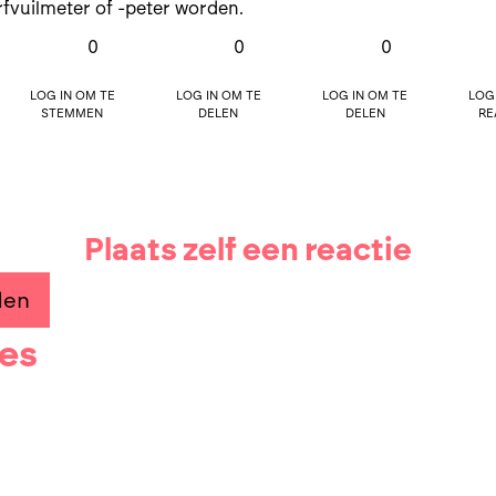
erfvuilmeter of -peter worden.
0
0
0
Log in om te
Log in om te
Log in om te
Log
stemmen
delen
delen
re
Plaats zelf een reactie
den
ies