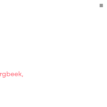
Kli
rgbeek,