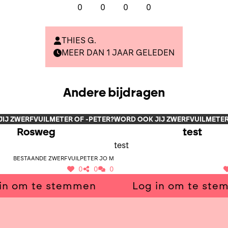
0
0
0
0
THIES G.
MEER DAN 1 JAAR GELEDEN
Andere bijdragen
IJ ZWERFVUILMETER OF -PETER?
WORD OOK JIJ ZWERFVUILMETER
Rosweg
test
test
Bestaande zwerfvuilpeter Jo M
0
0
0
in om te stemmen
Log in om te st