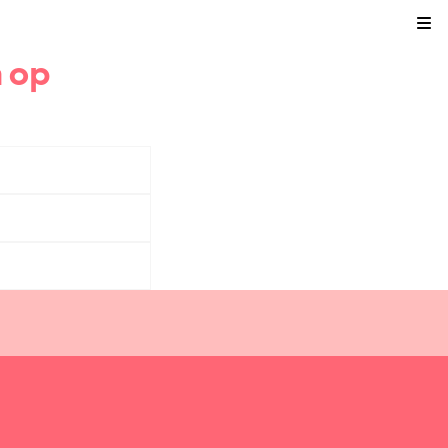
Kli
n op