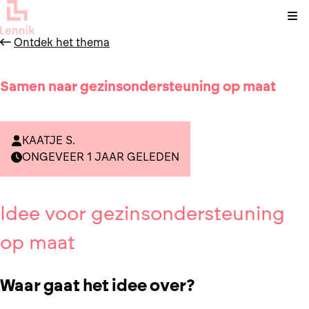
Kli
Ontdek het thema
Samen naar gezinsondersteuning op maat
KAATJE S.
ONGEVEER 1 JAAR GELEDEN
Idee voor gezinsondersteuning
op maat
Waar gaat het idee over?