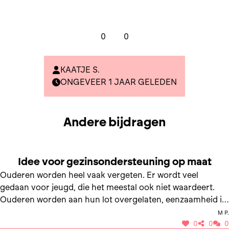
0
0
KAATJE S.
ONGEVEER 1 JAAR GELEDEN
Andere bijdragen
SAMEN NAAR GEZINSONDERSTEUNING OP MAAT
Idee voor gezinsondersteuning op maat
Ouderen worden heel vaak vergeten. Er wordt veel
gedaan voor jeugd, die het meestal ook niet waardeert.
Ouderen worden aan hun lot overgelaten, eenzaamheid is
echt een probleem in de toekomst, hier moeten
M P.
oplossingen voor komen
0
0
0