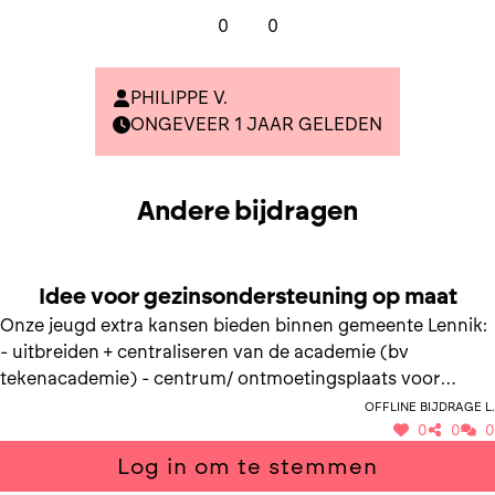
0
0
PHILIPPE V.
ONGEVEER 1 JAAR GELEDEN
Andere bijdragen
SAMEN NAAR GEZINSONDERSTEUNING OP MAAT
Idee voor gezinsondersteuning op maat
Onze jeugd extra kansen bieden binnen gemeente Lennik:
- uitbreiden + centraliseren van de academie (bv
tekenacademie) - centrum/ ontmoetingsplaats voor
jongeren binnen de gemeente uitbouwen - workshops
Offline bijdrage L.
0
0
0
Log in om te stemmen