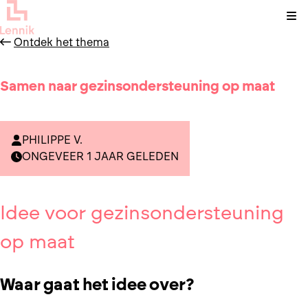
Kli
Ontdek het thema
Samen naar gezinsondersteuning op maat
PHILIPPE V.
ONGEVEER 1 JAAR GELEDEN
Idee voor gezinsondersteuning
op maat
Waar gaat het idee over?