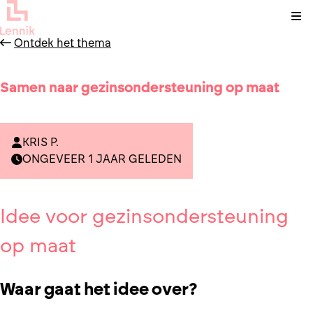
Kli
Ontdek het thema
Samen naar gezinsondersteuning op maat
KRIS P.
ONGEVEER 1 JAAR GELEDEN
Idee voor gezinsondersteuning
op maat
Waar gaat het idee over?