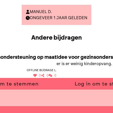
MANUEL D.
ONGEVEER 1 JAAR GELEDEN
Andere bijdragen
INSONDERSTEUNING OP MAAT
SAMEN NAAR GEZINSONDERS
sondersteuning op maat
Idee voor gezinsonder
er is er weinig kinderopvang.
Offline bijdrage L.
0
0
0
om te stemmen
Log in om te