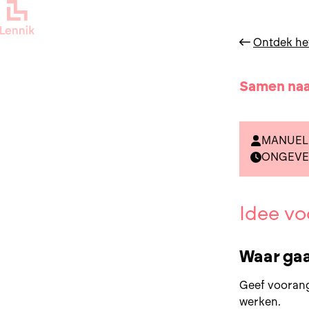
Ontdek he
Samen naa
MANUEL 
ONGEVE
Idee vo
Waar gaa
Geef voorang
werken.