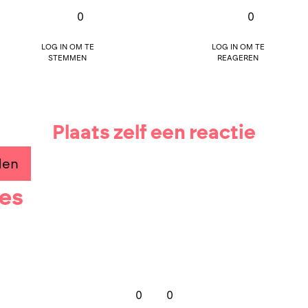
0
0
Log in om te
Log in om te
stemmen
reageren
Plaats zelf een reactie
den
ies
0
0