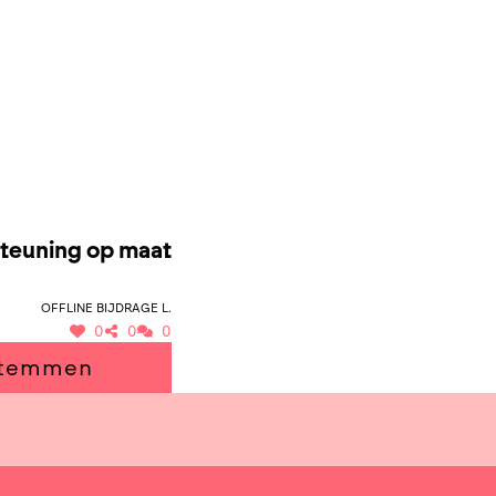
TEUNING OP MAAT
steuning op maat
Offline bijdrage L.
0
0
0
 stemmen