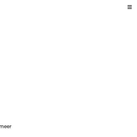
Kli
 meer