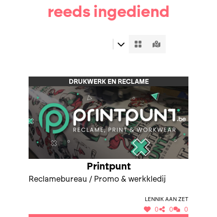
reeds ingediend
DRUKWERK EN RECLAME
Printpunt
Reclamebureau / Promo & werkkledij
Lennik aan Zet
0
0
0