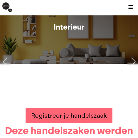
Kli
Interieur
2
0
0
0
Registreer je handelszaak
Deze handelszaken werden