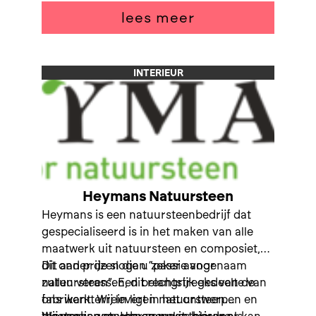
lees meer
INTERIEUR
Heymans Natuursteen
Heymans is een natuursteenbedrijf dat
gespecialiseerd is in het maken van alle
maatwerk uit natuursteen en composiet,
dit onder de slogan “passie voor
Dit aan prijzen die u zeker aangenaam
natuursteen”. Een belangrijk gedeelte van
zullen verassen, dit rechtstreeks van de
ons werkterrein ligt in het ontwerpen en
fabrikant. Wij leveren natuursteen