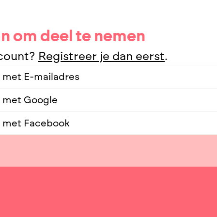
an om deel te nemen
count?
Registreer je dan eerst
.
met E-mailadres
 met Google
 met Facebook