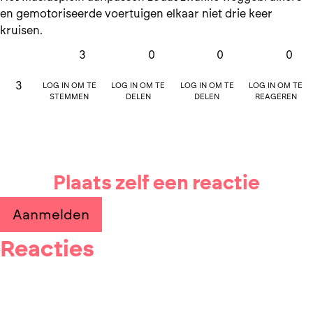
en gemotoriseerde voertuigen elkaar niet drie keer
kruisen.
3
0
0
0
Log in om te
Log in om te
Log in om te
Log in om te
3
stemmen
delen
delen
reageren
Plaats zelf een reactie
Aanmelden
Reacties