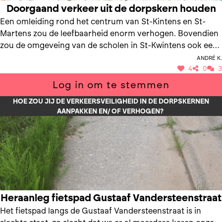
Doorgaand verkeer uit de dorpskern houden
Een omleiding rond het centrum van St-Kintens en St-
Martens zou de leefbaarheid enorm verhogen. Bovendien
zou de omgeveing van de scholen in St-Kwintens ook een
stuk veiliger worden. Belangrijke voorwaarde is wel dat er
André K.
aan deze ringweg geen nieuwe verkaveingen komen. Deze
4
0
3
weg is uitsluitend voor het doorgaand verkeer bedoeld
Log in om te stemmen
(anders komen er daar in een verdere toekomst ook weer
HOE ZOU JIJ DE VERKEERSVEILIGHEID IN DE DORPSKERNEN
"vanzelf" snelheidsbeperkingen). De bijgevoegde schets is
AANPAKKEN EN/ OF VERHOGEN?
slechts een zeer ruwe indicatie (moet zeker nog verder
uitgewerkt worden).
Heraanleg fietspad Gustaaf Vandersteenstraat
Het fietspad langs de Gustaaf Vandersteenstraat is in