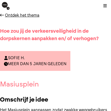
Kli
Ontdek het thema
Hoe zou jij de verkeersveiligheid in de
dorpskernen aanpakken en/ of verhogen?
SOFIE H.
MEER DAN 5 JAREN GELEDEN
Masiusplein
Omschrijf je idee
Het Masiusplein aanpassen zodat zwakke weggebruikers