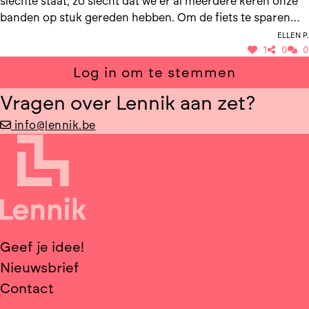
slechte staat, zo slecht dat we er al meerdere keren onze
banden op stuk gereden hebben. Om de fiets te sparen
rijden we vaak op straat, wat onveilig is, zeker omdat deze
Ellen P.
straat als halve snelweg gebruikt wordt.
1
0
0
Log in om te stemmen
Vragen over Lennik aan zet?
info@lennik.be
Geef je idee!
Nieuwsbrief
Contact