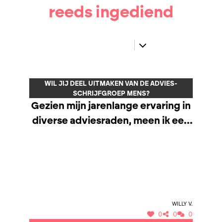
reeds ingediend
WIL JIJ DEEL UITMAKEN VAN DE ADVIES-
SCHRIJFGROEP MENS?
Gezien mijn jarenlange ervaring in
diverse adviesraden, meen ik een
positieve bijdrage te kunnen
betekenen voor de advies-
schrijfgroep Mens
Willy V.
0
0
0