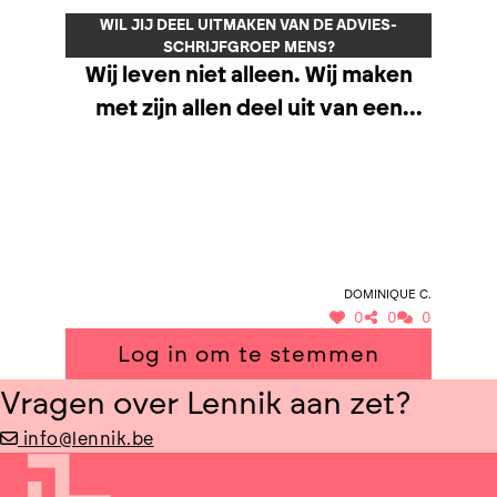
Lennik als sociale en bruisende
WIL JIJ DEEL UITMAKEN VAN DE ADVIES-
SCHRIJFGROEP MENS?
gemeente.
Wij leven niet alleen. Wij maken
met zijn allen deel uit van een
samenleving. Onze gemeente,
onze leefomgeving, de buurt
waarin wij wonen en leven draagt
bij tot ons welzijn. Wij gaan ervan
uit dat iedereen recht heeft op om
Dominique C.
te wonen, te werken, te
0
0
0
ontspannen. Het afstemmen van
Log in om te stemmen
de verschillende noden van
Vragen over Lennik aan zet?
wonen, nijverheid, landbouw en
natuur is een uitdaging. Het
info@lennik.be
uitbouwen van een leefbare