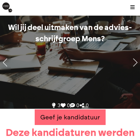
Kli
Wil jij deel uitmaken van de advies-
schrijfgroep Mens?
3
0
0
0
Geef je kandidatuur
Deze kandidaturen werden