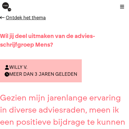
Kli
Ontdek het thema
Wil jij deel uitmaken van de advies-
schrijfgroep Mens?
WILLY V.
MEER DAN 3 JAREN GELEDEN
Gezien mijn jarenlange ervaring
in diverse adviesraden, meen ik
een positieve bijdrage te kunnen