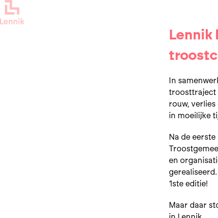
Lennik 
troostc
In samenwerk
troosttraject
rouw, verlie
in moeilijke t
Na de eerste 
Troostgemeen
en organisat
gerealiseerd
1ste editie!
Maar daar sto
in Lennik.