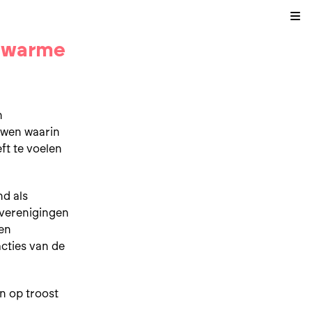
Kli
n warme
n
ouwen waarin
ft te voelen
nd als
verenigingen
en
cties van de
en op troost