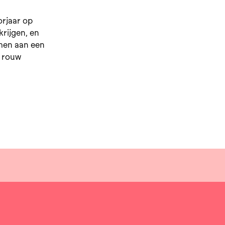
orjaar op
krijgen, en
men aan een
n rouw