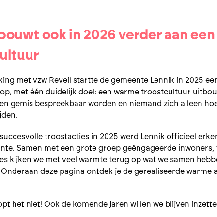
bouwt ook in 2026 verder aan ee
ultuur
ing met vzw Reveil startte de gemeente Lennik in 2025 ee
 op, met één duidelijk doel: een warme troostcultuur uitb
s en gemis bespreekbaar worden en niemand zich alleen hoe
ijden.
succesvolle troostacties in 2025 werd Lennik officieel erke
te. Samen met een grote groep geëngageerde inwoners, 
ies kijken we met veel warmte terug op wat we samen hebb
. Onderaan deze pagina ontdek je de gerealiseerde warme a
pt het niet! Ook de komende jaren willen we blijven inzett