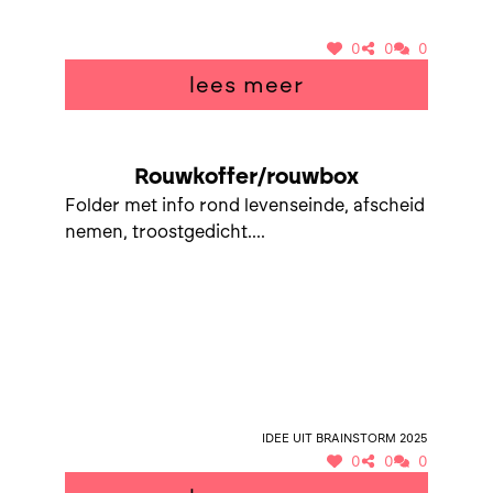
zo mee-beleven....
0
0
0
lees meer
Rouwkoffer/rouwbox
Folder met info rond levenseinde, afscheid
nemen, troostgedicht....
Idee uit brainstorm 2025
0
0
0