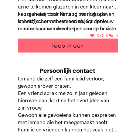
urne te komen glazuren in een kleur naar
keuze, hetzij door iemand die nog is leven
Ik organiseer ook Kintsugi workshops
is, hetzij door nabestaanden. Op deze
waarbij scherven van een object opnieuw
manier kan men meehelpen aan de laatste
met mekaar worden verbonden op basis
rustplaats.
van een goudpasta. Dit principe is ook een
0
0
0
metafoor op het leven: gebroken is niet
lees meer
stuk, door littekens in beeld te brengen
wordt het geheel na herstel mooier en
sterker.
Persoonlijk contact
Iemand die zelf een familielid verloor,
gewoon erover praten.
Een vriend sprak me zo ́n jaar geleden
hierover aan, kort na het overlijden van
zijn vrouw.
Gewoon alle gevoelens kunnen bespreken
met iemand die het meegemaakt heeft.
Familie en vrienden kunnen het vaak niet