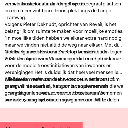
verschillende locaties in de gemeente.
‘brievenbussen naar de hemel’ op de begraafplaatsen
en een meer zichtbare troostplek langs de Lange
Tramweg.
Volgens Pieter Deknudt, oprichter van Reveil, is het
belangrijk om ruimte te maken voor moeilijke emoties:
“In moeilijke tijden hebben we elkaar extra hard nodig,
maar we vinden niet altijd de weg naar elkaar. Met dit
label willen we het sociale weefsel versterken en tegen
Ook burgemeester Irina De Knop benadrukt de
2030 één op de vier Vlaamse gemeenten betrekken.
betrokkenheid van de inwoners: “Ik ben erg dankbaar
voor de mooie troostinitiatieven van inwoners en
verenigingen.Het is duidelijk dat heel veel mensen iets
hebben aan meer aandacht voor rouw en troost. Om
Wie ideeën heeft voor nieuwe troostinitiatieven, of
samen stil te staan bij het gemis van de mensen die we
graag wil meewerken, kan contact opnemen via
graag zagen en wat ze voor ons betekenen.We nemen
ocmw@lennik.be om zo mee te bouwen aan een
soms te weinig tijd om te rouwen, en om dat te delen
warmere, meer veerkrachtige gemeente. Wil je je
met anderen. Dat zorgt ervoor dat de weerbots vaak
graag engageren om verder mee te denken over
later komt. ”
nieuwe hartverwarmende initiatieven, registreer je
dan via www.lennikaanzet.be/troostgemeente