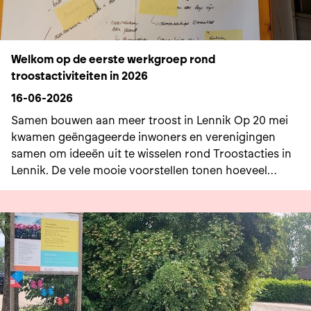
Welkom op de eerste werkgroep rond
troostactiviteiten in 2026
16-06-2026
Samen bouwen aan meer troost in Lennik Op 20 mei
kwamen geëngageerde inwoners en verenigingen
samen om ideeën uit te wisselen rond Troostacties in
Lennik. De vele mooie voorstellen tonen hoeveel
warmte en verbondenheid er leeft in onze gemeente.
Tijdens een eerste evaluatie kwamen onder andere
deze ideeën naar voren: een troostwandeling
voorleesmomenten rond troost en rouw in WCD Den
Bleek en de bibliotheek een troostdeken voor Prins op
de Markt een troostconcert op of rond 1 november op
één van de begraafplaatsen bloemstukjes maken voor
lege graven een info- of gespreksavond met een