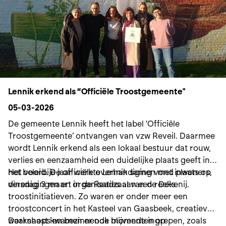
Lennik erkend als “Officiële Troostgemeente"
05-03-2026
De gemeente Lennik heeft het label ‘Officiële
Troostgemeente’ ontvangen van vzw Reveil. Daarmee
wordt Lennik erkend als een lokaal bestuur dat rouw,
verlies en eenzaamheid een duidelijke plaats geeft in
het beleid. De officiële overhandiging vond plaats op
Het voorbije jaar werkte Lennik samen met inwoners,
dinsdag 3 maart in de Raadzaal van de Dekenij.
verenigingen en organisaties aan een reeks
troostinitiatieven. Zo waren er onder meer een
troostconcert in het Kasteel van Gaasbeek, creatieve
workshops en bezinnende momenten op
Daarnaast kwamen er ook blijvende ingrepen, zoals