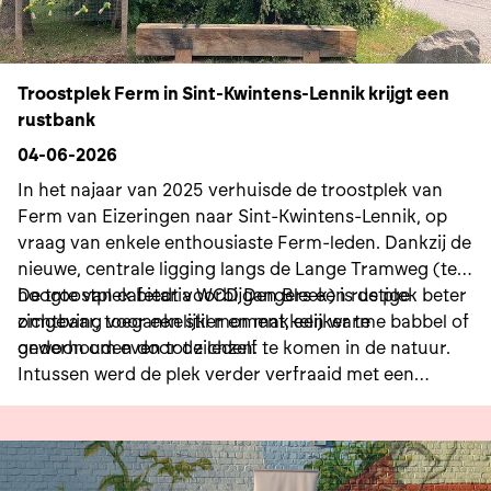
inspirerende spreker Cultuur aan Huis in oktober
rond het thema rouw en troost activiteiten voor
jongeren rond rouw en troost in Overkop Lennik en
nog veel meer… Wil jij mee nadenken, organiseren of
Troostplek Ferm in Sint-Kwintens-Lennik krijgt een
zelf een Troostactie op poten zetten? Dan ben je van
rustbank
harte welkom op onze volgende bijeenkomst:
04-06-2026
Maandag 22 juni WCD Den Bleek - Stationsstraat 35
In het najaar van 2025 verhuisde de troostplek van
19 uur Ook als jouw idee niet in bovenstaande lijst
Ferm van Eizeringen naar Sint-Kwintens-Lennik, op
staat, horen we het graag. Samen maken we van
vraag van enkele enthousiaste Ferm-leden. Dankzij de
Lennik een plek waar er ruimte is voor verdriet,
nieuwe, centrale ligging langs de Lange Tramweg (ter
herinnering en verbinding.
hoogte van cafetaria WCD Den Bleek) is de plek beter
De troostplek biedt voorbijgangers een rustige
zichtbaar, toegankelijker en makkelijker te
omgeving voor een stil moment, een warme babbel of
onderhouden door de leden.
gewoon om even tot zichzelf te komen in de natuur.
Intussen werd de plek verder verfraaid met een
rustbank, zodat bezoekers er ook comfortabel
kunnen genieten van de rust en de omgeving.