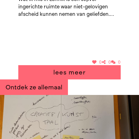
ingerichte ruimte waar niet-gelovigen
afscheid kunnen nemen van geliefden.
Kerken op overschot maar niet- of
andersgelovigen kunnen nergens terecht.
Misschien een idee in het kader van de
noodzakelijke herbestemming van een
aantal kerken in de gemeente? Er zijn ook
andere voorbeelden, zoals Merchtem.
0
0
0
lees meer
Ontdek ze allemaal