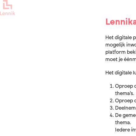
Lennik
H
et digitale 
mogelijk inw
platform beki
moet je éénm
Het digitale 
Oproep o
thema’s.
Oproep o
Deelneme
De gemee
thema.
Iedere in