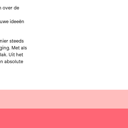
n over de
euwe ideeën
nier steeds
ging. Met als
ak. Uit het
en absolute