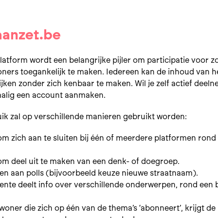
aanzet.be
platform wordt een belangrijke pijler om participatie voor z
oners toegankelijk te maken. Iedereen kan de inhoud van h
jken zonder zich kenbaar te maken. Wil je zelf actief deel
alig een account aanmaken.
luik zal op verschillende manieren gebruikt worden:
m zich aan te sluiten bij één of meerdere platformen rond
m deel uit te maken van een denk- of doegroep.
n aan polls (bijvoorbeeld keuze nieuwe straatnaam).
nte deelt info over verschillende onderwerpen, rond een 
woner die zich op één van de thema’s ‘abonneert’, krijgt de