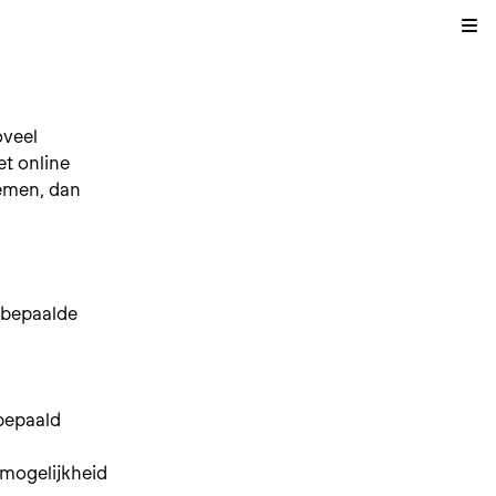
Kli
oveel
et online
nemen, dan
 bepaalde
bepaald
 mogelijkheid