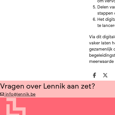
om vervo
Delen va
stappen 
Het digi
te lancer
Via dit digi
vaker laten h
gezamenlijk 
begeleidings
meerwaarde 
Deel o
Dee
Vragen over Lennik aan zet?
info@lennik.be