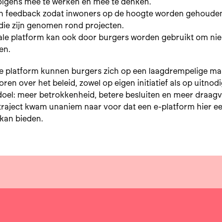
lgens mee te werken en mee te denken.
n feedback zodat inwoners op de hoogte worden gehoude
die zijn genomen rond projecten.
tale platform kan ook door burgers worden gebruikt om ni
en.
tale platform kunnen burgers zich op een laagdrempelige ma
oren over het beleid, zowel op eigen initiatief als op uitnodi
doel: meer betrokkenheid, betere besluiten en meer draagvl
traject kwam unaniem naar voor dat een e-platform hier e
kan bieden.
p facebook
l op X