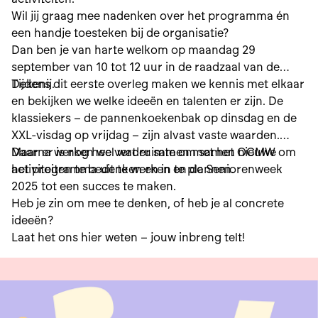
Wil jij graag mee nadenken over het programma én
een handje toesteken bij de organisatie?
Dan ben je van harte welkom op maandag 29
september van 10 tot 12 uur in de raadzaal van de
Dekenij.
Tijdens dit eerste overleg maken we kennis met elkaar
en bekijken we welke ideeën en talenten er zijn. De
klassiekers – de pannenkoekenbak op dinsdag en de
XXL-visdag op vrijdag – zijn alvast vaste waarden.
Maar er is nog heel wat ruimte om samen nieuwe
Daarna werken we verder samen met het OCMW om
activiteiten te bedenken en in te plannen.
het programma uit te werken en de Seniorenweek
2025 tot een succes te maken.
Heb je zin om mee te denken, of heb je al concrete
ideeën?
Laat het ons hier weten – jouw inbreng telt!