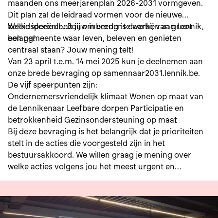
maanden ons meerjarenplan 2026-2031 vormgeven.
Dit plan zal de leidraad vormen voor de nieuwe
beleidsperiode. Jouw inbreng is daarbij van groot
Welke ideeën heb jij om verder te werken aan Lennik,
belang!
een gemeente waar leven, beleven en genieten
centraal staan? Jouw mening telt!
Van 23 april t.e.m. 14 mei 2025 kun je deelnemen aan
onze brede bevraging op samennaar2031.lennik.be.
De vijf speerpunten zijn:
Ondernemersvriendelijk klimaat Wonen op maat van
de Lennikenaar Leefbare dorpen Participatie en
betrokkenheid Gezinsondersteuning op maat
Bij deze bevraging is het belangrijk dat je prioriteiten
stelt in de acties die voorgesteld zijn in het
bestuursakkoord. We willen graag je mening over
welke acties volgens jou het meest urgent en
belangrijk zijn voor de toekomst van Lennik.
Daarnaast kan je ook aanvullende ideeën geven over
de vijf speerpunten.