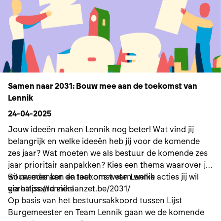
Samen naar 2031: Bouw mee aan de toekomst van
Lennik
24-04-2025
Jouw ideeën maken Lennik nog beter! Wat vind jij
belangrijk en welke ideeën heb jij voor de komende
zes jaar? Wat moeten we als bestuur de komende zes
jaar prioritair aanpakken? Kies een thema waarover jij
wil meedenken en laat ons weten welke acties jij wil
Bouw mee aan de toekomst van Lennik
gerealiseerd zien!
via https://lennikaanzet.be/2031/
Op basis van het bestuursakkoord tussen Lijst
Burgemeester en Team Lennik gaan we de komende