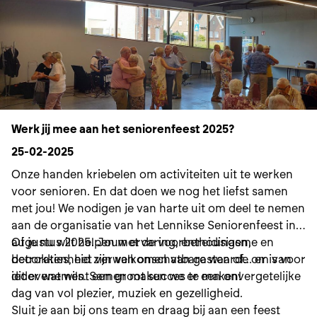
Werk jij mee aan het seniorenfeest 2025?
25-02-2025
Onze handen kriebelen om activiteiten uit te werken
voor senioren. En dat doen we nog het liefst samen
met jou! We nodigen je van harte uit om deel te nemen
aan de organisatie van het Lennikse Seniorenfeest in
augustus 2025. Jouw ervaring, enthousiasme en
Of je nu wilt helpen met de voorbereidingen,
betrokkenheid zijn van onschatbare waarde om van
decoraties, het verwelkomen van gasten of... er is voor
dit evenement een groot succes te maken!
ieder wat wils. Samen maken we er een onvergetelijke
dag van vol plezier, muziek en gezelligheid.
Sluit je aan bij ons team en draag bij aan een feest