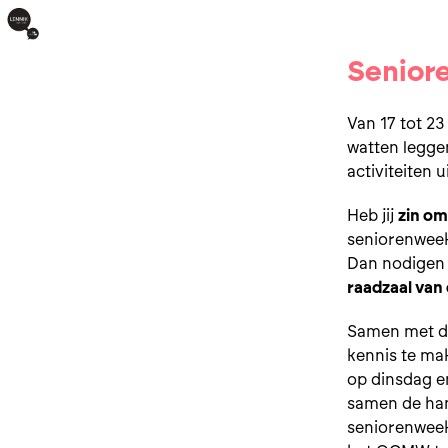
Senior
Van 17 tot 2
watten legge
activiteiten 
Heb jij
zin om
seniorenwee
Dan nodigen 
raadzaal van
Samen met de 
kennis te ma
op dinsdag en
samen de han
seniorenweek