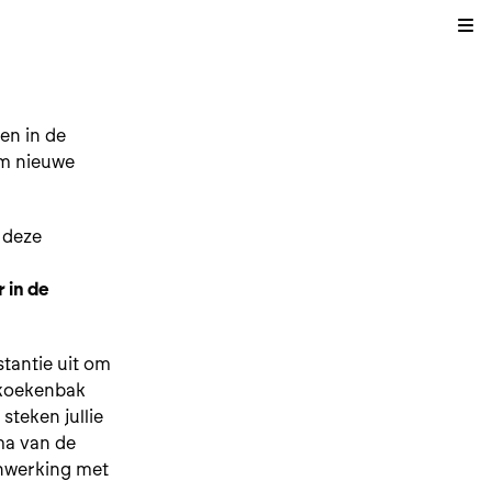
Kli
en in de
om nieuwe
!
 deze
 in de
stantie uit om
nkoekenbak
steken jullie
ma van de
enwerking met