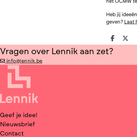
het OCMW te 
Heb jij idee
geven?
Laat 
Deel o
Dee
Vragen over Lennik aan zet?
info@lennik.be
Geef je idee!
Nieuwsbrief
Contact