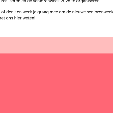
realiseren en de seniorenweek 2025 te organiseren.
ën of denk en werk je graag mee om de nieuwe seniorenwee
het ons hier weten!
p facebook
l op X