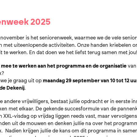
enweek 2025
3 november is het seniorenweek, waarmee we de vele senior
n met uiteenlopende activiteiten. Onze handen kriebelen 
uit te werken. En dat doen we het liefst terug samen met jou
 mee te werken aan het programma en de organisatie
van
k?
we je graag uit op
maandag 29 september van 10 tot 12 uur
 de Dekenij
.
andere vrijwilligers, bestaat jullie opdracht er in eerste in
ken met elkaar. De gekende succesformule van de panne
 XXL-visdag op vrijdag liggen reeds vast, maar vervolgens 
den uit de mouwen en denken jullie na over het program
. Nadien krijgen jullie de kans om dit programma in sam