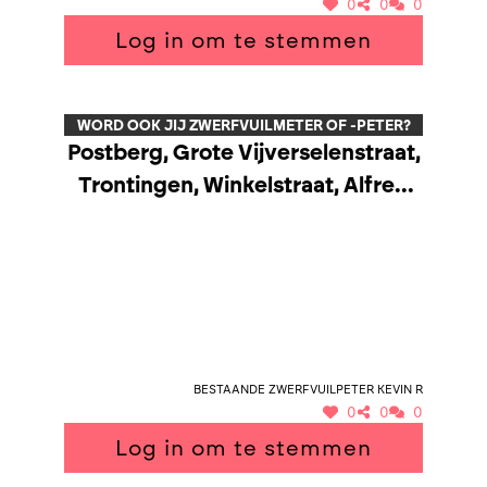
0
0
0
Log in om te stemmen
WORD OOK JIJ ZWERFVUILMETER OF -PETER?
Postberg, Grote Vijverselenstraat,
Trontingen, Winkelstraat, Alfred
Algoetstraat
Bestaande zwerfvuilpeter Kevin R
0
0
0
Log in om te stemmen