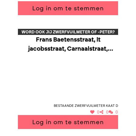
Log in om te stemmen
WORD OOK JIJ ZWERFVUILMETER OF -PETER?
Frans Baetensstraat, lt
jacobsstraat, Carnaalstraat,
Spaanshof, Felix van den
Bosschestraat
Bestaande zwerfvuilmeter Kaat D
0
0
0
Log in om te stemmen