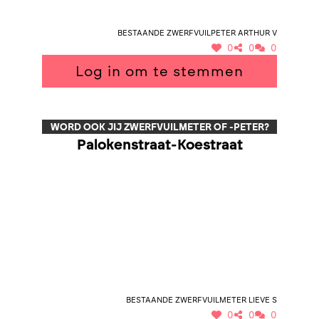
Bestaande zwerfvuilpeter Arthur V
0
0
0
Log in om te stemmen
WORD OOK JIJ ZWERFVUILMETER OF -PETER?
Palokenstraat-Koestraat
Bestaande zwerfvuilmeter Lieve S
0
0
0