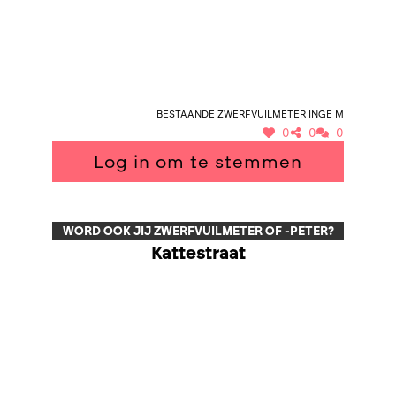
Kerhofstraat, stuk Rosweg
Bestaande zwerfvuilmeter Inge M
0
0
0
Log in om te stemmen
WORD OOK JIJ ZWERFVUILMETER OF -PETER?
Kattestraat