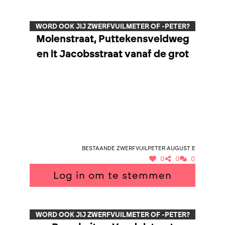
WORD OOK JIJ ZWERFVUILMETER OF -PETER?
Molenstraat, Puttekensveldweg
en lt Jacobsstraat vanaf de grot
Bestaande zwerfvuilpeter August E
0
0
0
Log in om te stemmen
WORD OOK JIJ ZWERFVUILMETER OF -PETER?