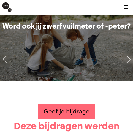
Kli
Word ook jij zwerfvuilmeter of -peter?
52
2
0
0
Geef je bijdrage
Deze bijdragen werden