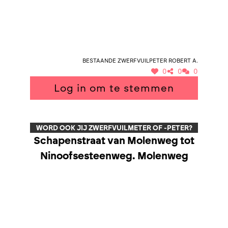
Bestaande zwerfvuilpeter Robert A.
0
0
0
Log in om te stemmen
WORD OOK JIJ ZWERFVUILMETER OF -PETER?
Schapenstraat van Molenweg tot
Ninoofsesteenweg. Molenweg