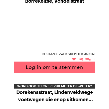
Borrekeitse, Vondelstraat
Bestaande zwerfvuilpeter Marc M
0
0
0
Log in om te stemmen
WORD OOK JIJ ZWERFVUILMETER OF -PETER?
Dorekensstraat, Lindenveldweg+
voetwegen die er op uitkomen+
speelplein de Ziener