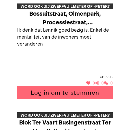
WORD OOK JIJ ZWERFVUILMETER OF -PETER?
Bossuitstraat, Olmenpark,
Processiestraat,
Ik denk dat Lennik goed bezig is. Enkel de
Kruiskouterstraat, Zwijnenberg en
mentaliteit van de inwoners moet
al wandelwegen die op deze
veranderen
straten uitgeven.
Chris P.
0
0
0
Log in om te stemmen
WORD OOK JIJ ZWERFVUILMETER OF -PETER?
Blok Ter Vaart Busingenstraat Ter