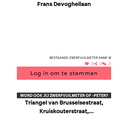
Frans Devoghellaan
Bestaande zwerfvuilmeter Anne W
0
0
0
Log in om te stemmen
WORD OOK JIJ ZWERFVUILMETER OF -PETER?
Triangel van Brusselsestraat,
Kruiskouterstraat,
Processiestraat. Korte Tramstraat,