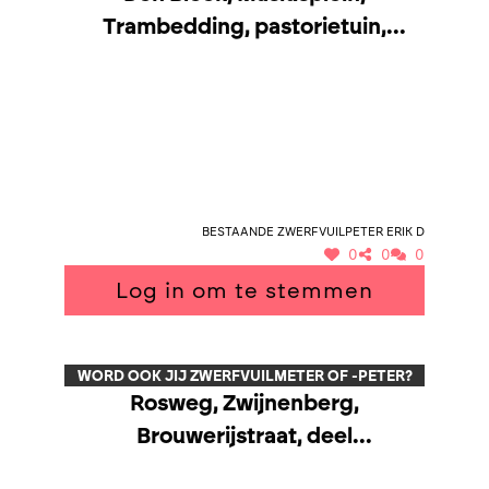
Trambedding, pastorietuin,
geboorteboomgaard, stuk Frans
Devoghellaan en Palokenstraat.
Bestaande zwerfvuilpeter Erik D
0
0
0
Log in om te stemmen
WORD OOK JIJ ZWERFVUILMETER OF -PETER?
Rosweg, Zwijnenberg,
Brouwerijstraat, deel
Lenniksebaan