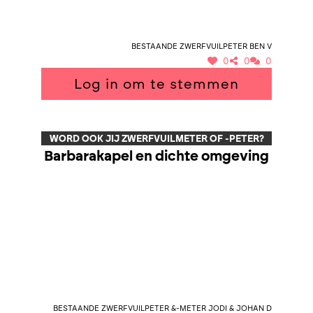
Bestaande zwerfvuilpeter Ben V
0
0
0
Log in om te stemmen
WORD OOK JIJ ZWERFVUILMETER OF -PETER?
Barbarakapel en dichte omgeving
Bestaande zwerfvuilpeter &-meter Jodi & Johan D