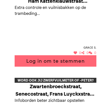
Ham Kattenklauwstraat
Extra controle en vuilnisbakken op de
Hemelveldweg En wandelpaden
trambeding...
die uitgeven
Grace S.
0
0
0
Log in om te stemmen
WORD OOK JIJ ZWERFVUILMETER OF -PETER?
Zwartenbroeckstraat,
Senecostraat, Frans Luyckxstraat,
Infoborden beter zichtbaar opstellen
J. Van den Bosschestraat,
Negenbunder