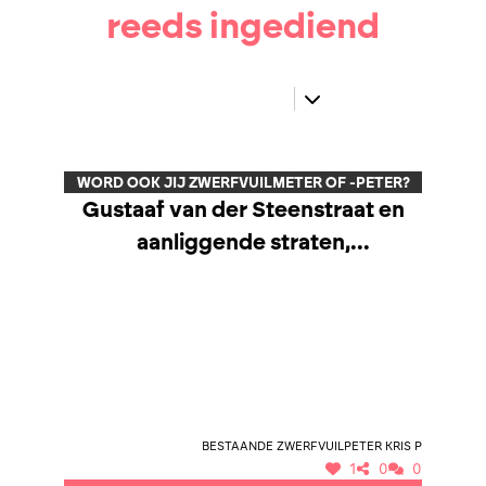
reeds ingediend
WORD OOK JIJ ZWERFVUILMETER OF -PETER?
Gustaaf van der Steenstraat en
aanliggende straten,
Negenbunderstraat, Blok ter
Vaart, Assesteenweg
Bestaande zwerfvuilpeter Kris P
1
0
0