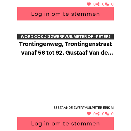
0
0
0
Log in om te stemmen
WORD OOK JIJ ZWERFVUILMETER OF -PETER?
Trontingenweg, Trontingenstraat
vanaf 56 tot 92. Gustaaf Van der
Steenstraat vanaf 140,
Donkerstraat tot ad kerk v
Gaasbeek, Winkelstraat,
Losgatstraat.
Bestaande zwerfvuilpeter Erik M
0
0
0
Log in om te stemmen