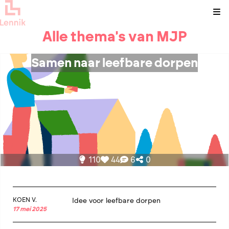
Kli
Alle thema's van MJP
Samen naar leefbare dorpen
110
44
6
0
KOEN V.
Idee voor leefbare dorpen
17 mei 2025