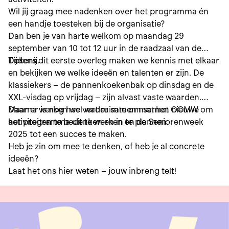
Wil jij graag mee nadenken over het programma én
een handje toesteken bij de organisatie?
Dan ben je van harte welkom op maandag 29
september van 10 tot 12 uur in de raadzaal van de
Dekenij.
Tijdens dit eerste overleg maken we kennis met elkaar
en bekijken we welke ideeën en talenten er zijn. De
klassiekers – de pannenkoekenbak op dinsdag en de
XXL-visdag op vrijdag – zijn alvast vaste waarden.
Maar er is nog heel wat ruimte om samen nieuwe
Daarna werken we verder samen met het OCMW om
activiteiten te bedenken en in te plannen.
het programma uit te werken en de Seniorenweek
2025 tot een succes te maken.
Heb je zin om mee te denken, of heb je al concrete
ideeën?
Laat het ons hier weten – jouw inbreng telt!