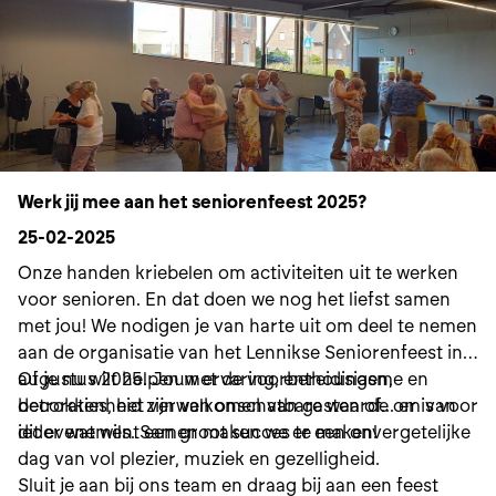
Werk jij mee aan het seniorenfeest 2025?
25-02-2025
Onze handen kriebelen om activiteiten uit te werken
voor senioren. En dat doen we nog het liefst samen
met jou! We nodigen je van harte uit om deel te nemen
aan de organisatie van het Lennikse Seniorenfeest in
augustus 2025. Jouw ervaring, enthousiasme en
Of je nu wilt helpen met de voorbereidingen,
betrokkenheid zijn van onschatbare waarde om van
decoraties, het verwelkomen van gasten of... er is voor
dit evenement een groot succes te maken!
ieder wat wils. Samen maken we er een onvergetelijke
dag van vol plezier, muziek en gezelligheid.
Sluit je aan bij ons team en draag bij aan een feest