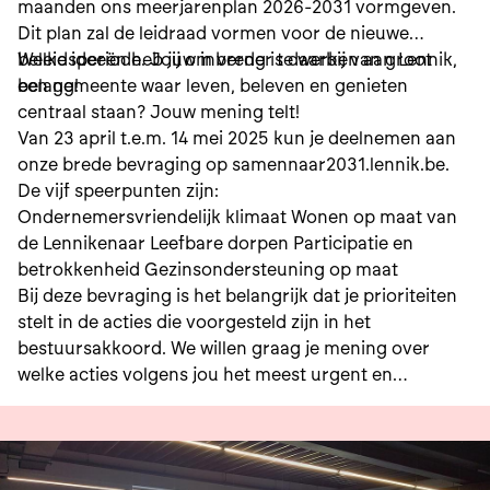
maanden ons meerjarenplan 2026-2031 vormgeven.
Dit plan zal de leidraad vormen voor de nieuwe
beleidsperiode. Jouw inbreng is daarbij van groot
Welke ideeën heb jij om verder te werken aan Lennik,
belang!
een gemeente waar leven, beleven en genieten
centraal staan? Jouw mening telt!
Van 23 april t.e.m. 14 mei 2025 kun je deelnemen aan
onze brede bevraging op samennaar2031.lennik.be.
De vijf speerpunten zijn:
Ondernemersvriendelijk klimaat Wonen op maat van
de Lennikenaar Leefbare dorpen Participatie en
betrokkenheid Gezinsondersteuning op maat
Bij deze bevraging is het belangrijk dat je prioriteiten
stelt in de acties die voorgesteld zijn in het
bestuursakkoord. We willen graag je mening over
welke acties volgens jou het meest urgent en
belangrijk zijn voor de toekomst van Lennik.
Daarnaast kan je ook aanvullende ideeën geven over
de vijf speerpunten.