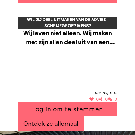
WIL JIJ DEEL UITMAKEN VAN DE ADVIES-
SCHRIJFGROEP MENS?
Wij leven niet alleen. Wij maken
met zijn allen deel uit van een
samenleving. Onze gemeente,
onze leefomgeving, de buurt
waarin wij wonen en leven draagt
bij tot ons welzijn. Wij gaan ervan
uit dat iedereen recht heeft op om
Dominique C.
te wonen, te werken, te
0
0
0
ontspannen. Het afstemmen van
Log in om te stemmen
de verschillende noden van
wonen, nijverheid, landbouw en
Ontdek ze allemaal
natuur is een uitdaging. Het