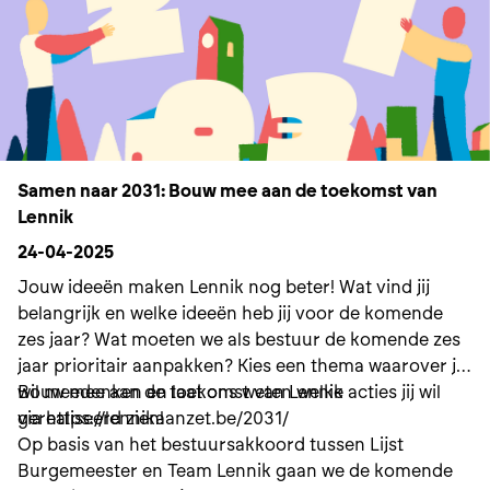
Samen naar 2031: Bouw mee aan de toekomst van
Lennik
24-04-2025
Jouw ideeën maken Lennik nog beter! Wat vind jij
belangrijk en welke ideeën heb jij voor de komende
zes jaar? Wat moeten we als bestuur de komende zes
jaar prioritair aanpakken? Kies een thema waarover jij
wil meedenken en laat ons weten welke acties jij wil
Bouw mee aan de toekomst van Lennik
gerealiseerd zien!
via https://lennikaanzet.be/2031/
Op basis van het bestuursakkoord tussen Lijst
Burgemeester en Team Lennik gaan we de komende