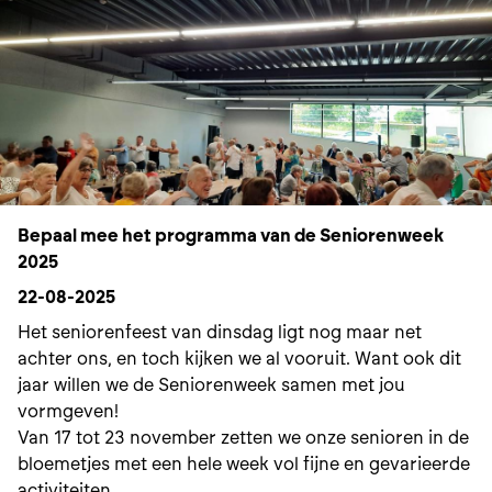
uitbouwen van een leefbare
samenleving waar een ieder zich
thuis kan voelen en thuis zijn is te
belangrijk om langs de zijlijn te
staan. Het is een uitdaging om de
vaak tegenstrijdige belangen op
een duurzame manier te
Bepaal mee het programma van de Seniorenweek
harmoniseren zodat iedereen zich
2025
kan ontwikkelen in een
22-08-2025
aangenaam, gezond en leefbaar
Het seniorenfeest van dinsdag ligt nog maar net
Lennik. Ik wens niet langs de
achter ons, en toch kijken we al vooruit. Want ook dit
zijkant te staan en actief mee te
jaar willen we de Seniorenweek samen met jou
vormgeven!
werken aan een leefbare
Van 17 tot 23 november zetten we onze senioren in de
samenleving en buurt.
bloemetjes met een hele week vol fijne en gevarieerde
activiteiten.