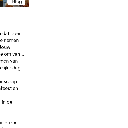
Blog
n dat doen
 te nemen
 Jouw
de om van
komen van
elijke dag
eenschap
nfeest en
 in de
ie horen