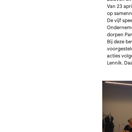
Van 23 apr
op samenna
De vijf spe
Ondernemer
dorpen Par
Bij deze bev
voorgestel
acties volg
Lennik. Da