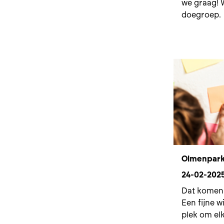
we graag! 
doegroep.
Olmenpark L
24-02-202
Dat komen 
Een fijne w
plek om el