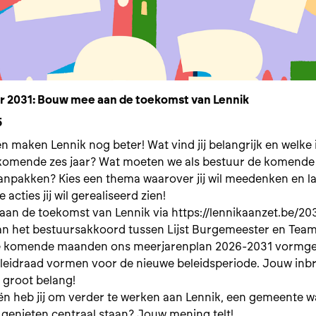
 2031: Bouw mee aan de toekomst van Lennik
5
n maken Lennik nog beter! Wat vind jij belangrijk en welke
e komende zes jaar? Wat moeten we als bestuur de komende 
 aanpakken? Kies een thema waarover jij wil meedenken en l
 acties jij wil gerealiseerd zien!
an de toekomst van Lennik via https://lennikaanzet.be/20
an het bestuursakkoord tussen Lijst Burgemeester en Team
e komende maanden ons meerjarenplan 2026-2031 vormgev
e leidraad vormen voor de nieuwe beleidsperiode. Jouw inbr
 groot belang!
ën heb jij om verder te werken aan Lennik, een gemeente w
 genieten centraal staan? Jouw mening telt!