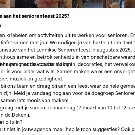
ee aan het seniorenfeest 2025?
5
n kriebelen om activiteiten uit te werken voor senioren. E
 liefst samen met jou! We nodigen je van harte uit om deel
anisatie van het Lennikse Seniorenfeest in augustus 2025.
enthousiasme en betrokkenheid zijn van onschatbare waar
ent een groot succes te maken!
ilt helpen met de voorbereidingen, decoraties, het verwel
. er is voor ieder wat wils. Samen maken we er een onverget
zier, muziek en gezelligheid.
n bij ons team en draag bij aan een feest waar de hele gem
an zijn. Meld je vandaag nog aan voor de doegroep Seniore
r samen iets moois van maken!
raag met je samen op maandag 17 maart van 10 tot 12 uur
an de Dekenij.
et bij zijn?
art niet in jouw agenda maar heb je toch suggesties? Ook d