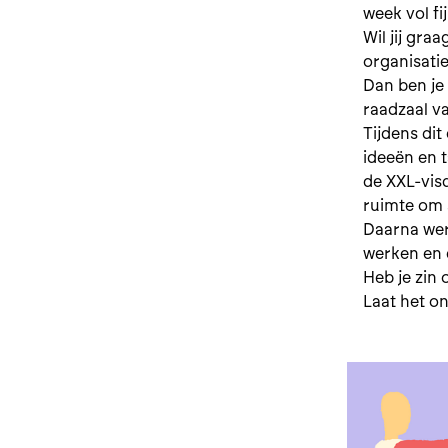
week vol fi
Wil jij gr
organisati
Dan ben je
raadzaal va
Tijdens di
ideeën en 
de XXL-visd
ruimte om 
Daarna we
werken en 
Heb je zin
Laat het on