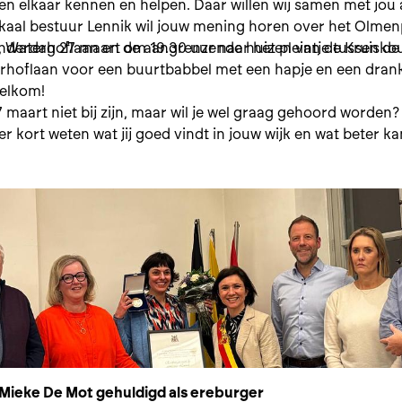
n elkaar kennen en helpen. Daar willen wij samen met jou
kaal bestuur Lennik wil jouw mening horen over het Olmen
 Waterhoflaan en de aangrenzende huizen van de Kruiskou
derdag 27 maart om 19.30 uur naar het pleintje tussen d
rhoflaan voor een buurtbabbel met een hapje en een drank
elkom!
7 maart niet bij zijn, maar wil je wel graag gehoord worden?
er kort weten wat jij goed vindt in jouw wijk en wat beter ka
ieke De Mot gehuldigd als ereburger