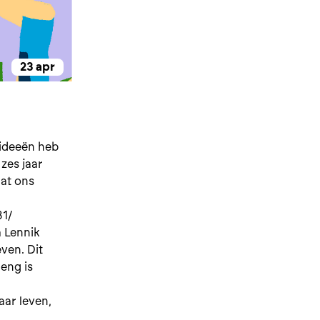
23 apr
 ideeën heb
zes jaar
aat ons
31/
 Lennik
en. Dit
eng is
aar leven,