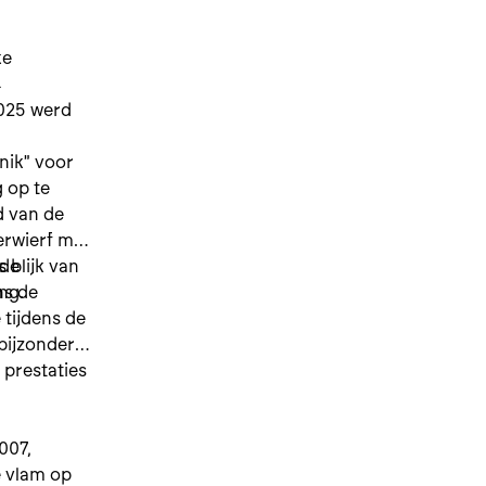
ke
4
2025 werd
nik" voor
g op te
d van de
erwierf met
 de
 blijk van
ng.
ns de
 tijdens de
bijzondere
 prestaties
007,
 vlam op