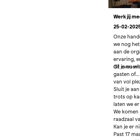
Werk jij m
25-02-202
Onze hande
we nog het
aan de org
ervaring, 
dit evenem
Of je nu w
gasten of..
van vol ple
Sluit je aa
trots op k
laten we e
We komen g
raadzaal v
Kan je er ni
Past 17 ma