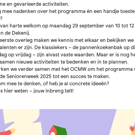
jne en gevarieerde activiteiten.
aag mee nadenken over het programma én een handje toeste
e?
 van harte welkom op maandag 29 september van 10 tot 12 
n de Dekenij.
t eerste overleg maken we kennis met elkaar en bekijken we
talenten er zijn. De klassiekers – de pannenkoekenbak op d
ag op vrijdag – zijn alvast vaste waarden. Maar er is nog h
samen nieuwe activiteiten te bedenken en in te plannen.
rken we verder samen met het OCMW om het programma u
de Seniorenweek 2025 tot een succes te maken.
 om mee te denken, of heb je al concrete ideeën?
s hier weten – jouw inbreng telt!