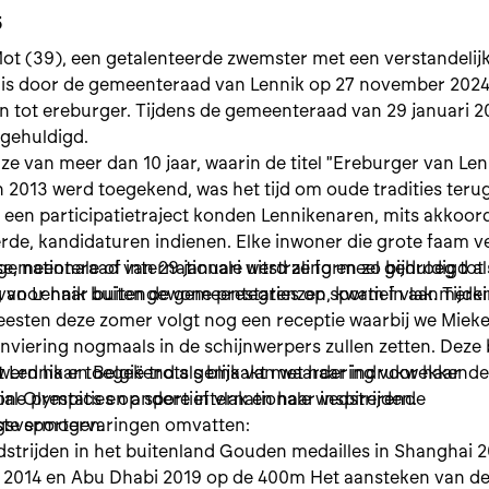
5
ot (39), een getalenteerde zwemster met een verstandelij
 is door de gemeenteraad van Lennik op 27 november 202
n tot ereburger. Tijdens de gemeenteraad van 29 januari 
 gehuldigd.
e van meer dan 10 jaar, waarin de titel "Ereburger van Len
in 2013 werd toegekend, was het tijd om oude tradities teru
 een participatietraject konden Lennikenaren, mits akkoor
de, kandidaturen indienen. Elke inwoner die grote faam v
, nationale of internationale uitstraling en zo bijdroeg tot
 gemeenteraad van 29 januari werd ze formeel gehuldigd als
g van Lennik buiten de gemeentegrenzen, kwam in aanmerki
 voor haar buitengewone prestaties op sportief vlak. Tijde
eesten deze zomer volgt nog een receptie waarbij we Mieke
viering nogmaals in de schijnwerpers zullen zetten. Deze 
werd haar toegekend als blijk van waardering voor haar
t Lennik en België trots gemaakt met haar indrukwekkende
ne prestaties op sportief vlak en haar inspirerende
ial Olympics en andere internationale wedstrijden.
ngsvermogen.
te sportervaringen omvatten:
dstrijden in het buitenland Gouden medailles in Shanghai 2
2014 en Abu Dhabi 2019 op de 400m Het aansteken van de