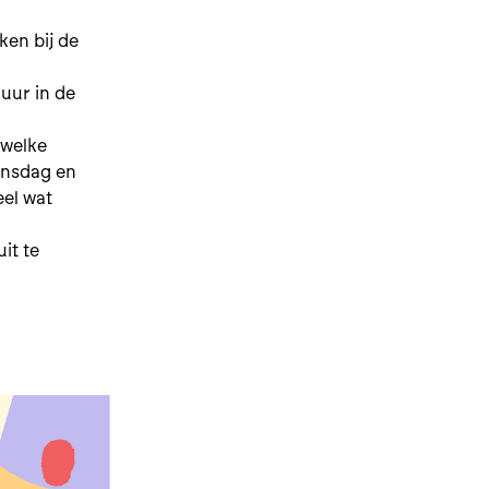
ken bij de
uur in de
 welke
insdag en
eel wat
it te