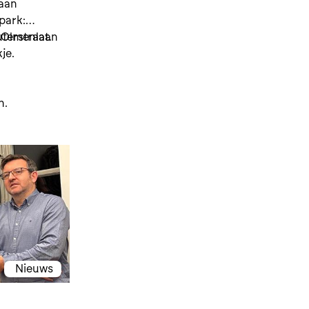
 aan
park:
terstraat.
e Olmenlaan
je.
n.
Nieuws