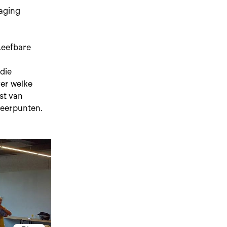
raging
Leefbare
 die
ver welke
st van
peerpunten.