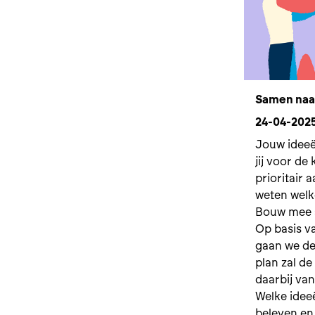
Samen naar
24-04-202
Jouw ideeë
jij voor d
prioritair
weten welke
Bouw mee a
Op basis v
gaan we d
plan zal d
daarbij van
Welke idee
beleven en