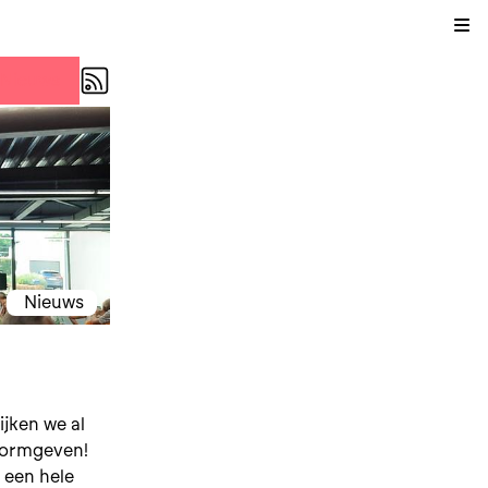
Kli
Nieuws
Nieuws
ijken we al
 vormgeven!
 een hele