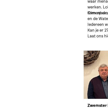
waar mense
werken. Lo
Olmenlaan,
Kom op don
en de Wate
Iedereen w
Kan je er 2
Laat ons hi
Zwemster M