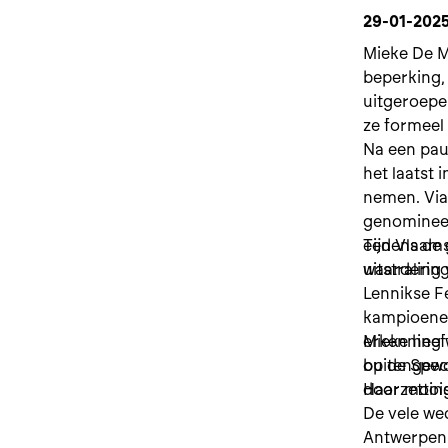
29-01-202
Mieke De M
beperking,
uitgeroepe
ze formeel
Na een pauz
het laatst 
nemen. Via
genomineer
een Vlaamse
Tijdens de
uitstralin
waardering
Lennikse F
kampioenen
erkenning 
Mieke heef
buitengewo
op de Spec
doorzetti
Haar moois
De vele we
Antwerpen 